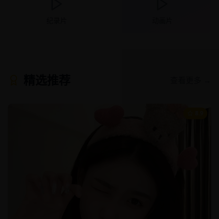
纪录片
动画片
精选推荐
查看更多 →
8.9