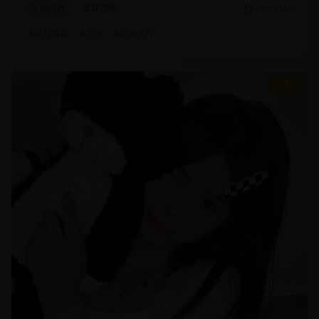
动作片
武侠冒险
2025/1/20
#
动作冒险
#
武侠
#
特效大片
8.7