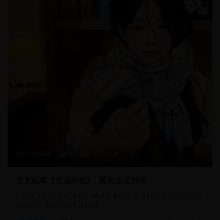
112分钟
16,450
8.8
文艺纪实《生活印记》- 现实主义力作
一部深刻的文艺纪实片，通过真实的生活片段和细腻的情感描
绘展现了普通人的生活智慧。